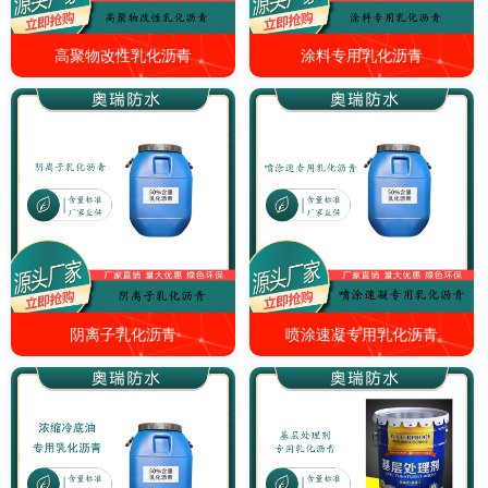
高聚物改性乳化沥青
涂料专用乳化沥青
阴离子乳化沥青
喷涂速凝专用乳化沥青