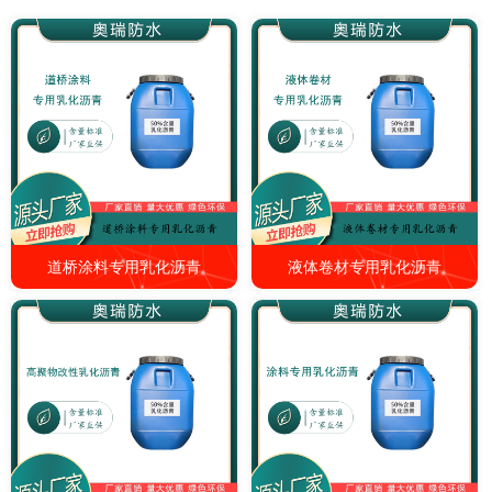
们
道桥涂料专用乳化沥青
液体卷材专用乳化沥青