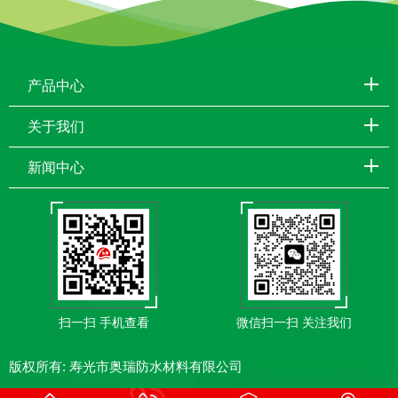
产品中心
关于我们
新闻中心
扫一扫 手机查看
微信扫一扫 关注我们
版权所有: 寿光市奥瑞防水材料有限公司