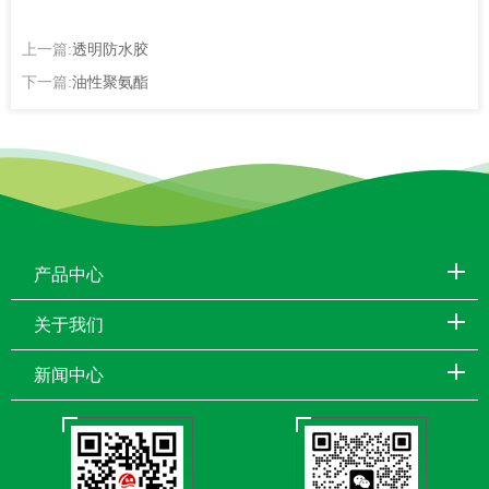
上一篇:
透明防水胶
下一篇:
油性聚氨酯
产品中心
关于我们
新闻中心